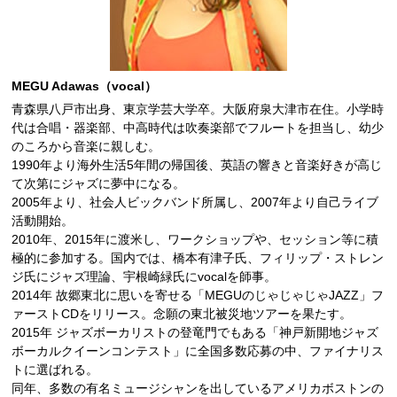
MEGU Adawas（vocal）
青森県八戸市出身、東京学芸大学卒。大阪府泉大津市在住。小学時
代は合唱・器楽部、中高時代は吹奏楽部でフルートを担当し、幼少
のころから音楽に親しむ。
1990年より海外生活5年間の帰国後、英語の響きと音楽好きが高じ
て次第にジャズに夢中になる。
2005年より、社会人ビックバンド所属し、2007年より自己ライブ
活動開始。
2010年、2015年に渡米し、ワークショップや、セッション等に積
極的に参加する。国内では、橋本有津子氏、フィリップ・ストレン
ジ氏にジャズ理論、宇根崎緑氏にvocalを師事。
2014年 故郷東北に思いを寄せる「MEGUのじゃじゃじゃJAZZ」フ
ァーストCDをリリース。念願の東北被災地ツアーを果たす。
2015年 ジャズボーカリストの登竜門でもある「神戸新開地ジャズ
ボーカルクイーンコンテスト」に全国多数応募の中、ファイナリス
トに選ばれる。
同年、多数の有名ミュージシャンを出しているアメリカボストンの