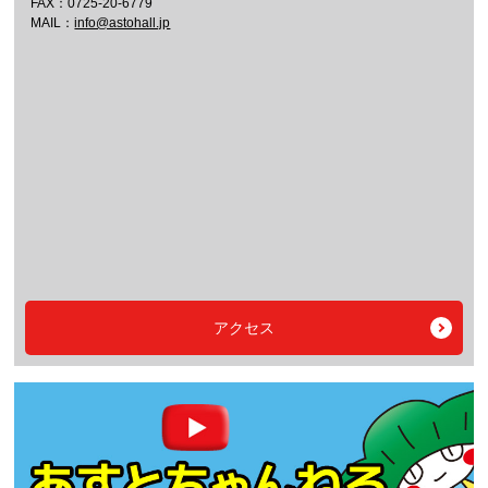
FAX：0725-20-6779
MAIL：
info@astohall.jp
アクセス