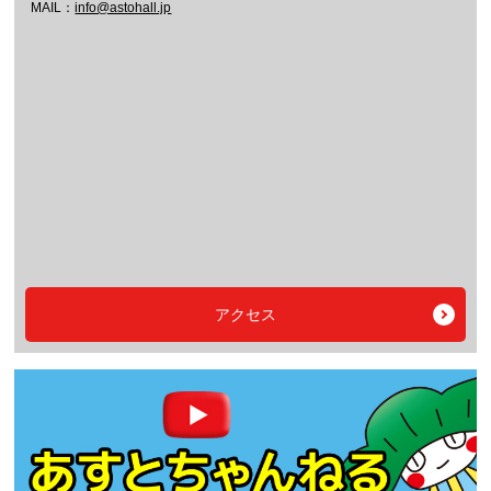
MAIL：
info@astohall.jp
アクセス