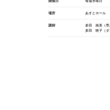
開催日
毎週水曜日
場所
あすとホール
講師
多田 南美（専
多田 映子（ダ