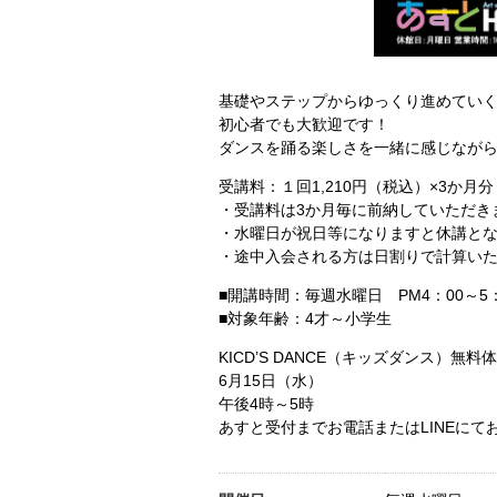
基礎やステップからゆっくり進めてい
初心者でも大歓迎です！
ダンスを踊る楽しさを一緒に感じなが
受講料：１回1,210円（税込）×3か月分
・受講料は3か月毎に前納していただき
・水曜日が祝日等になりますと休講と
・途中入会される方は日割りで計算い
■開講時間：毎週水曜日 PM4：00～5：
■対象年齢：4才～小学生
KICD’S DANCE（キッズダンス）無料
6月15日（水）
午後4時～5時
あすと受付までお電話またはLINEにて