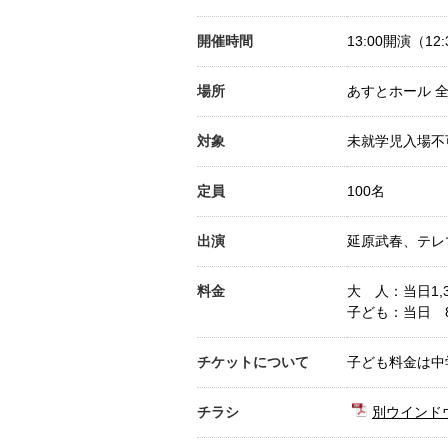
開催時間
13:00開演（12
場所
あすとホール 
対象
未就学児入場不
定員
100名
出演
延原武春、テレ
料金
大 人：当日1,3
子ども：当日 8
チケットについて
子ども料金は中
チラシ
別ウインド