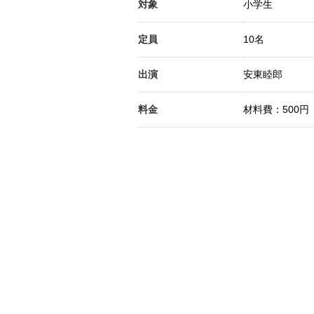
対象
小学生
定員
10名
出演
安東睦郎
料金
材料費：500円