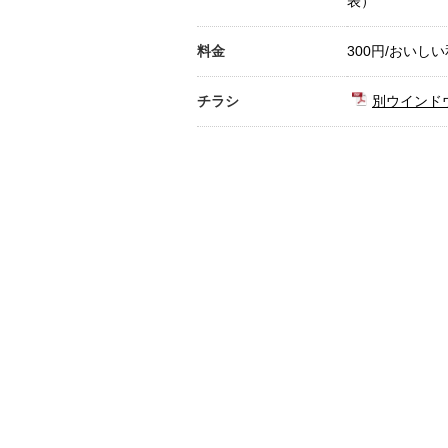
表）
料金
300円/おいし
チラシ
別ウインド